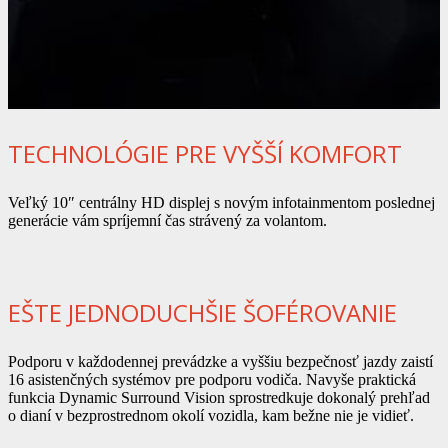
TECHNOLÓGIE PRE VYŠŠÍ KOMFORT
Veľký 10″ centrálny HD displej s novým infotainmentom poslednej
generácie vám spríjemní čas strávený za volantom.
EŠTE JEDNODUCHŠIE ŠOFÉROVANIE
Podporu v každodennej prevádzke a vyššiu bezpečnosť jazdy zaistí
16 asistenčných systémov pre podporu vodiča. Navyše praktická
funkcia Dynamic Surround Vision sprostredkuje dokonalý prehľad
o dianí v bezprostrednom okolí vozidla, kam bežne nie je vidieť.