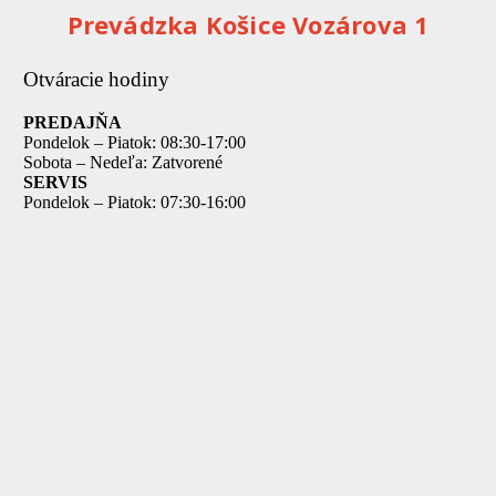
Prevádzka Košice Vozárova 1
Otváracie hodiny
PREDAJŇA
Pondelok – Piatok: 08:30-17:00
Sobota – Nedeľa: Zatvorené
SERVIS
Pondelok – Piatok: 07:30-16:00
Telefónne číslo
0903 467
363
E-mail
predaj@swam.sk
posta@swam.sk