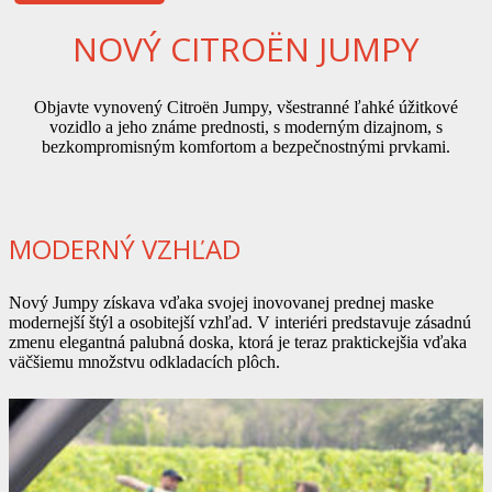
NOVÝ CITROËN JUMPY
Objavte vynovený Citroën Jumpy, všestranné ľahké úžitkové
vozidlo a jeho známe prednosti, s moderným dizajnom, s
bezkompromisným komfortom a bezpečnostnými prvkami.
MODERNÝ VZHĽAD
Nový Jumpy získava vďaka svojej inovovanej prednej maske
modernejší štýl a osobitejší vzhľad. V interiéri predstavuje zásadnú
zmenu elegantná palubná doska, ktorá je teraz praktickejšia vďaka
väčšiemu množstvu odkladacích plôch.