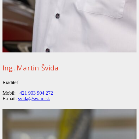
Ing. Martin Švida
Riaditeľ
Mobil:
+421 903 904 272
E-mail:
svida@swam.sk