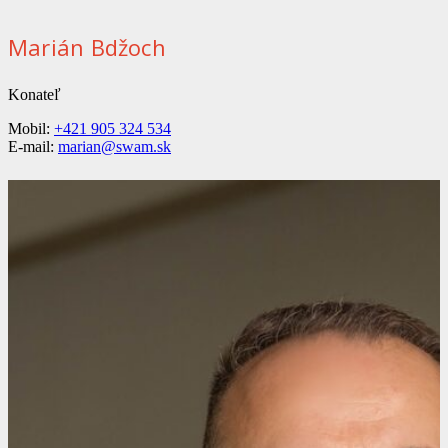
Marián Bdžoch
Konateľ
Mobil:
+421 905 324 534
E-mail:
marian@swam.sk