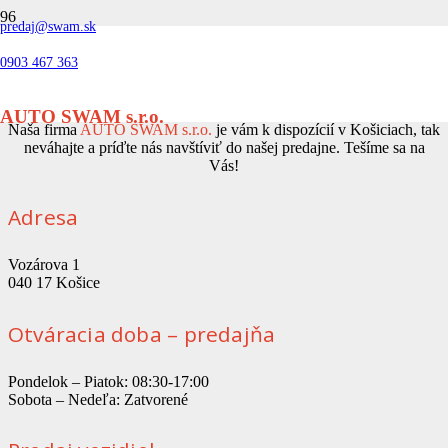
predaj@swam.sk
KONTAKT
0903 467 363
AUTO SWAM s.r.o.
Naša firma
AUTO SWAM s.r.o.
je vám k dispozícií v Košiciach, tak
neváhajte a príďte nás navštíviť do našej predajne. Tešíme sa na
Vás!
Adresa
Vozárova 1
040 17 Košice
Otváracia doba – predajňa
Pondelok – Piatok: 08:30-17:00
Sobota – Nedeľa: Zatvorené