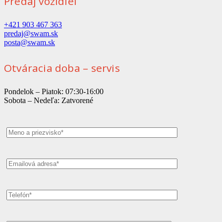
Predaj vozidiel
+421 903 467 363
predaj@swam.sk
posta@swam.sk
Otváracia doba – servis
Pondelok – Piatok: 07:30-16:00
Sobota – Nedeľa: Zatvorené