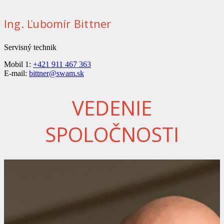
Ing. Ľubomír Bittner
Servisný technik
Mobil 1:
+421 911 467 363
E-mail:
bittner@swam.sk
VEDENIE
SPOLOČNOSTI