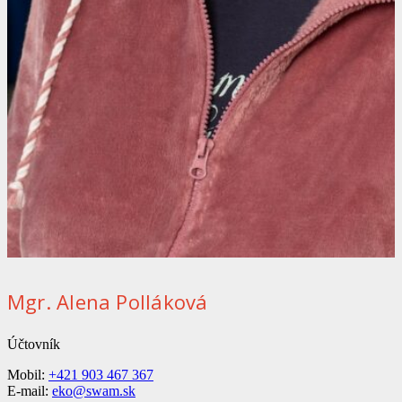
Mgr. Alena Polláková
Účtovník
Mobil:
+421 903 467 367
E-mail:
eko@swam.sk